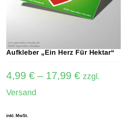
Aufkleber „Ein Herz Für Hektar“
4,99
€
–
17,99
€
zzgl.
Versand
inkl. MwSt.