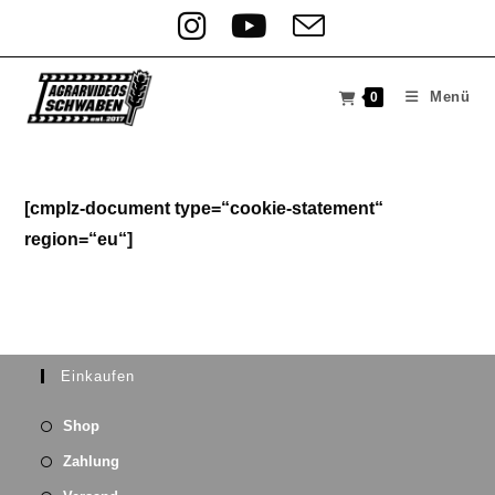
Zum
Inhalt
springen
Menü
0
[cmplz-document type=“cookie-statement“
region=“eu“]
Einkaufen
Shop
Zahlung