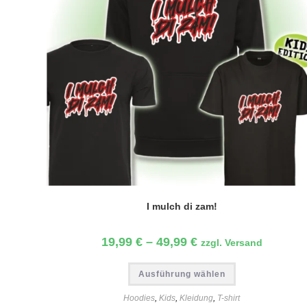
I mulch di zam!
19,99
€
–
49,99
€
zzgl. Versand
Dieses
Ausführung wählen
Produkt
weist
mehrere
Hoodies
,
Kids
,
Kleidung
,
T-shirt
Varianten