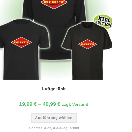
Luftgekühlt
19,99
€
–
49,99
€
zzgl. Versand
Dieses
Ausführung wählen
Produkt
weist
mehrere
Hoodies
,
Kids
,
Kleidung
,
T-shirt
Varianten