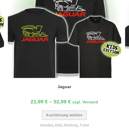
Jaguar
21,99
€
–
52,99
€
zzgl. Versand
Dieses
Ausführung wählen
Produkt
weist
mehrere
Hoodies
,
Kids
,
Kleidung
,
T-shirt
Varianten