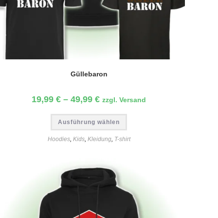
Güllebaron
19,99
€
–
49,99
€
zzgl. Versand
Dieses
Ausführung wählen
Produkt
weist
mehrere
Hoodies
,
Kids
,
Kleidung
,
T-shirt
Varianten
auf.
Die
Optionen
können
auf
der
Produktseite
gewählt
werden