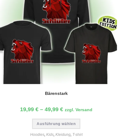
Bärenstark
19,99
€
–
49,99
€
zzgl. Versand
Dieses
Ausführung wählen
Produkt
weist
mehrere
Hoodies
,
Kids
,
Kleidung
,
T-shirt
Varianten