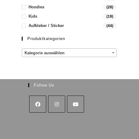
Hoodies
(28)
Kids
(19)
Aufkleber / Sticker
(44)
Produktkategorien
Kategorie auswählen
Follow Us
Opens
Opens
Opens
in
in
in
a
a
a