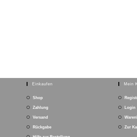
Einkaufen
Mein 
Shop
Regist
Zahlung
Login
Versand
Waren
Rückgabe
Zur K
Hilfe zur Bestellung